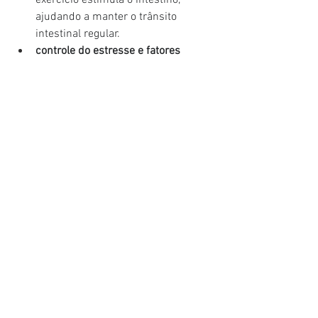
exercício estimula o intestino, 
ajudando a manter o trânsito 
intestinal regular.
controle do estresse e fatores 
emocionais
: distúrbios emocionais 
podem impactar o funcionamento 
do intestino, sendo importante 
adotar estratégias para 
gerenciamento do estresse.
evacuação eficiente e sem esforço 
excessivo
: respeitar o reflexo 
evacuatório e evitar permanecer 
longos períodos sentado no vaso 
sanitário são hábitos importantes.
Quem não deve usar um 
apoio?