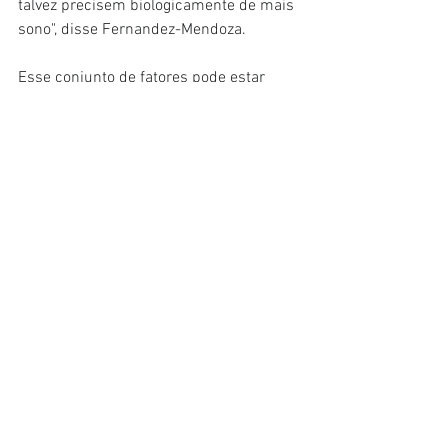
talvez precisem biologicamente de mais 
sono", disse Fernandez-Mendoza.
Esse conjunto de fatores pode estar 
ligado à resiliência biológica – um 
sistema de proteção observado em 
outras áreas da pesquisa, como saúde 
cardiovascular e longevidade.
"É natural que quando um corpo tem a 
capacidade de gerar vida ele precise ser 
protegido. Uma mulher precisa 
conseguir dormir e funcionar mesmo 
enquanto carrega outro ser humano", 
pontuou o psicólogo.
Apesar dessa resiliência biológica, as 
mulheres relatam sintomas de insônia 
com o dobro de frequência em relação 