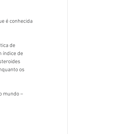
e é conhecida 
tica de 
 índice de 
steroides 
nquanto os 
o mundo – 