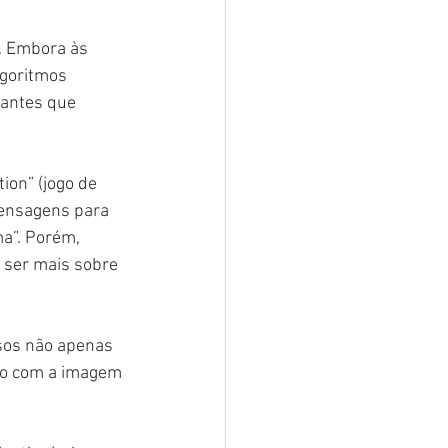
. Embora às 
lgoritmos 
antes que 
on” (jogo de 
mensagens para 
a”. Porém, 
 ser mais sobre 
sos não apenas 
ão com a imagem 