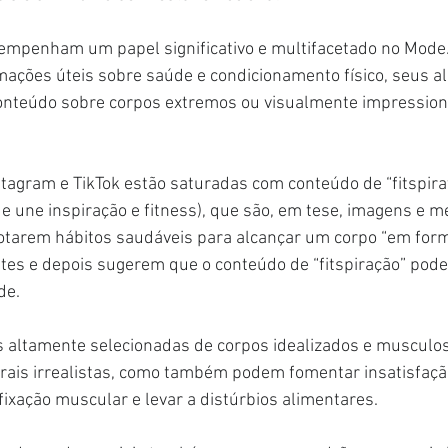
sempenham um papel significativo e multifacetado no Mode
ações úteis sobre saúde e condicionamento físico, seus a
nteúdo sobre corpos extremos ou visualmente impression
agram e TikTok estão saturadas com conteúdo de “fitspirati
e une inspiração e fitness), que são, em tese, imagens e 
otarem hábitos saudáveis para alcançar um corpo “em form
tes e depois sugerem que o conteúdo de “fitspiração” pode
de.
 altamente selecionadas de corpos idealizados e musculo
orais irrealistas, como também podem fomentar insatisfaç
fixação muscular e levar a distúrbios alimentares.