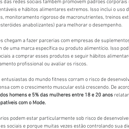
es das redes sociais também promovem padrões corporais in
entáveis e hábitos alimentares extremos. Isso inclui o uso d
s, monitoramento rigoroso de macronutrientes, treinos ext
 esteróides anabolizantes) para melhorar o desempenho.
es chegam a fazer parcerias com empresas de suplementos 
de uma marca específica ou produto alimentício. Isso pode
ociais a comprar esses produtos e seguir hábitos alimenta
ento profissional ou avaliar os riscos.
entusiastas do mundo fitness corram o risco de desenvolv
ensa com o crescimento muscular está crescendo. De aco
dos homens e 5% das mulheres entre 18 e 20 anos
 relata
atíveis com o Mode.
ários podem estar particularmente sob risco de desenvolve
des sociais e porque muitas vezes estão controlando sua die