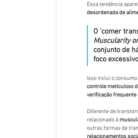
Essa tendência apare
desordenada de alim
O 'comer tran
Muscularity o
conjunto de h
foco excessiv
Isso inclui o consumo
controle meticuloso 
verificação frequent
Diferente de transtor
relacionado à
 muscul
outras formas de tra
relacionamentos socia