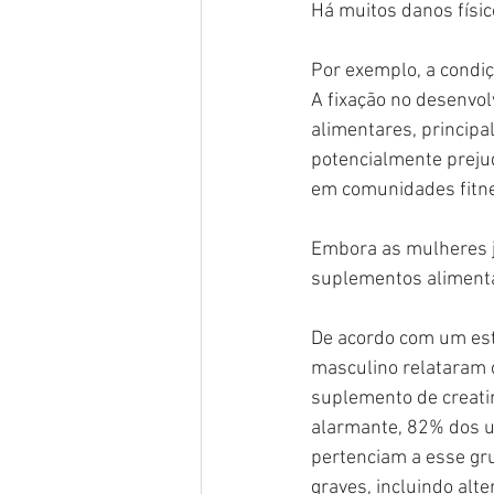
Há muitos danos físi
Por exemplo, a condi
A fixação no desenvo
alimentares, principa
potencialmente preju
em comunidades fitn
Embora as mulheres j
suplementos alimenta
De acordo com um est
masculino relataram 
suplemento de creati
alarmante, 82% dos u
pertenciam a esse gru
graves, incluindo alt