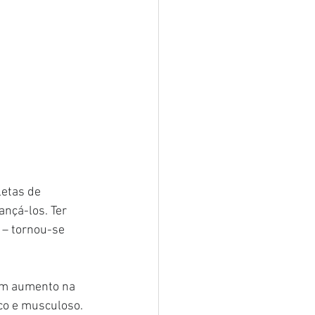
etas de 
nçá-los. Ter 
 – tornou-se 
um aumento na 
co e musculoso. 