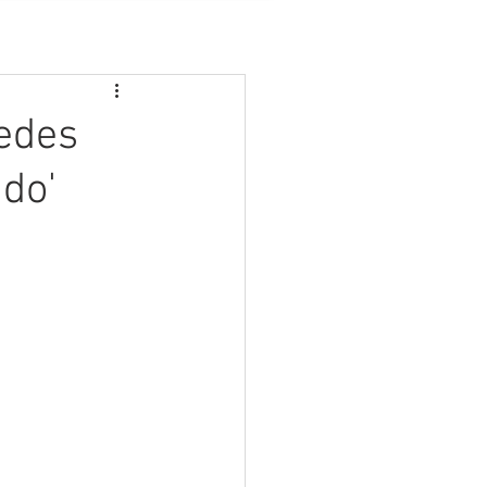
edes
do'