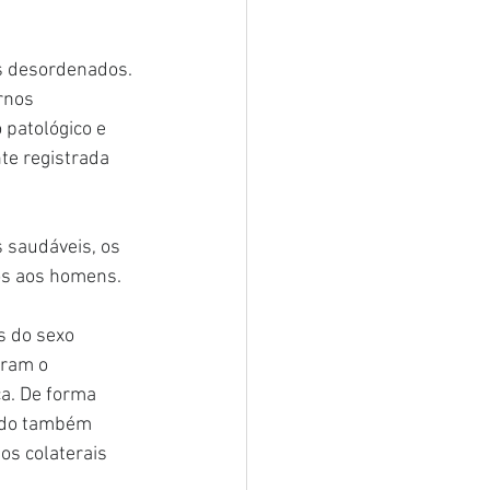
s desordenados. 
rnos 
 patológico e 
te registrada 
 saudáveis, os 
os aos homens.
 do sexo 
ram o 
a. De forma 
udo também 
os colaterais 