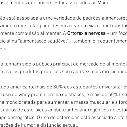
cos e mentais que podem estar associados ao Mode.
ção está associada a uma variedade de padrões alimentare
lvimento muscular pode desencadear ou exacerbar transto
lmente compulsão alimentar. A 
Ortorexia nervosa
 – um foco
dicial na “alimentação saudável” – também é frequentemen
ess.
á tenham sido o público principal do mercado de alimentos
res e os produtos proteicos são cada vez mais direcionad
udo americano, mais de 80% dos estudantes universitários
o uso de whey protein em pó ou shakes, e mais de 50% usa
na monoidratada para aumentar a massa muscular e a forç
suários de esteroides anabolizantes androgênicos no est
po demográfico. O uso de esteroides está associado a efeit
erações de humor e disfunção sexual.