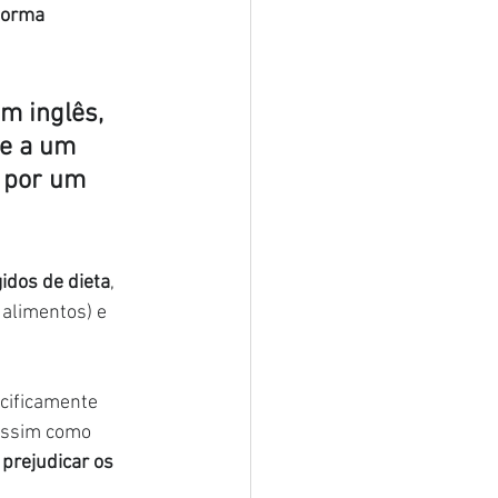
forma 
m inglês, 
se a um 
 por um 
idos de dieta
, 
 alimentos) e 
cificamente 
assim como 
 prejudicar os 