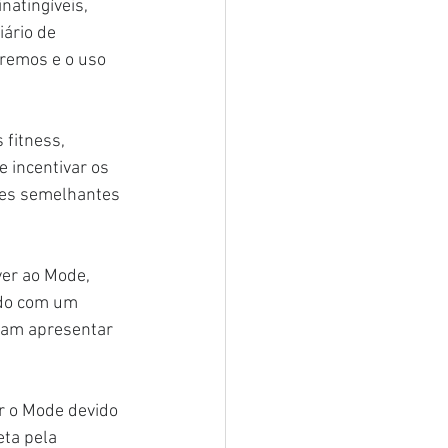
atingíveis, 
iário de 
remos e o uso 
fitness, 
 incentivar os 
res semelhantes 
er ao Mode, 
rdo com um 
ram apresentar 
r o Mode devido 
ta pela 