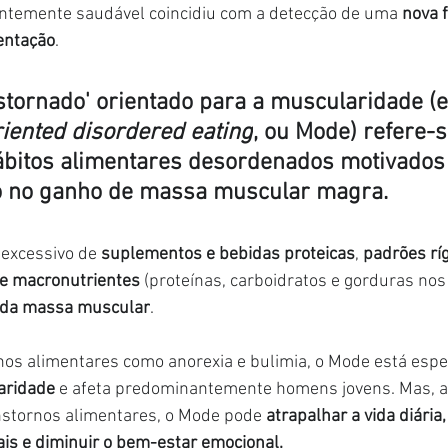
ntemente saudável coincidiu com a detecção de uma 
nova 
entação
.
stornado' orientado para a muscularidade (e
riented disordered eating
, ou Mode) refere-
ábitos alimentares desordenados motivados
o no ganho de massa muscular magra.
 excessivo de 
suplementos e bebidas proteicas
, 
padrões ríg
de macronutrientes
 (proteínas, carboidratos e gorduras nos
e da massa muscular
.
nos alimentares como anorexia e bulimia, o Mode está espe
aridade 
e afeta predominantemente homens jovens. Mas, 
nstornos alimentares, o Mode pode 
atrapalhar a vida diária,
is e diminuir o bem-estar emocional.