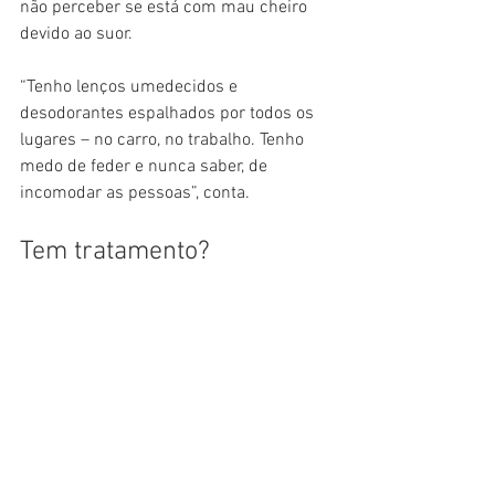
não perceber se está com mau cheiro 
devido ao suor.
“Tenho lenços umedecidos e 
desodorantes espalhados por todos os 
lugares – no carro, no trabalho. Tenho 
medo de feder e nunca saber, de 
incomodar as pessoas”, conta.
Tem tratamento?
Os especialistas explicam que ainda não 
há estudos suficientes que comprovem 
um tratamento eficaz para a parosmia.
A maioria das pessoas recupera o olfato 
normal com o tempo. Para aqueles em 
que isso não ocorre, algumas das 