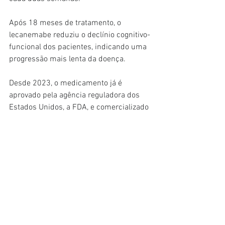
Após 18 meses de tratamento, o 
lecanemabe reduziu o declínio cognitivo-
funcional dos pacientes, indicando uma 
progressão mais lenta da doença.
Desde 2023, o medicamento já é 
aprovado pela agência reguladora dos 
Estados Unidos, a FDA, e comercializado 
no país. Agora, passa a estar disponível 
também no Brasil.
Fonte: G1
Medicamentos