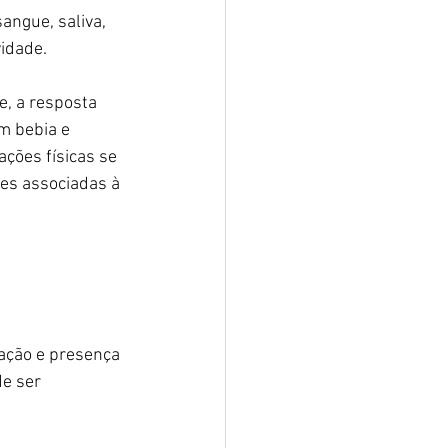
ngue, saliva, 
idade.
e, a resposta 
m bebia e 
ções físicas se 
tes associadas à 
ação e presença 
e ser 