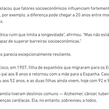
acou que fatores socioeconômicos influenciam fortemente
, por exemplo, a diferença pode chegar a 20 anos entre mo
s.
tica ruim que limita a longevidade”, afirmou. “Mas não está
capaz de superar barreiras socioeconômicas.”
 parecia excepcionalmente resiliente.
isco, em 1907, filha de espanhóis que migraram para os E
o pai aos 8 anos e retornou com a mãe para a Espanha. Caso
u aos 52 anos, e as duas filhas ainda vivem, hoje com 92 e 
mília tiveram destinos comuns — Alzheimer, câncer, tuber
oenças cardíacas. Ela, no entanto, sobreviveu a todos.