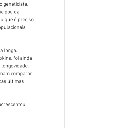
o geneticista.
icipou da 
ou que é preciso 
pulacionais 
a longa.
ins, foi ainda 
 longevidade. 
tumam comparar 
tas últimas 
 acrescentou.