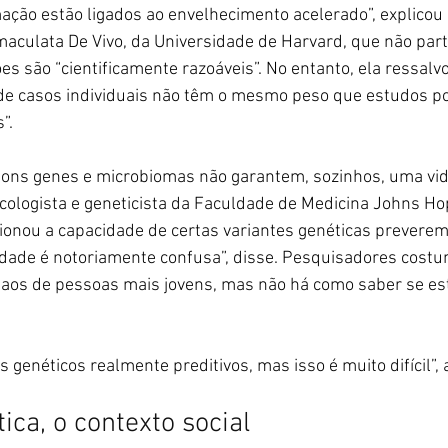
mação estão ligados ao envelhecimento acelerado”, explicou 
maculata De Vivo, da Universidade de Harvard, que não part
es são “cientificamente razoáveis”. No entanto, ela ressalv
 de casos individuais não têm o mesmo peso que estudos po
”.
bons genes e microbiomas não garantem, sozinhos, uma vid
ologista e geneticista da Faculdade de Medicina Johns Hopk
tionou a capacidade de certas variantes genéticas preverem
vidade é notoriamente confusa”, disse. Pesquisadores cos
 aos de pessoas mais jovens, mas não há como saber se es
fis genéticos realmente preditivos, mas isso é muito difícil”,
ica, o contexto social