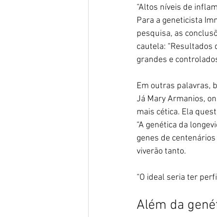
“Altos níveis de infla
Para a geneticista Im
pesquisa, as conclusõ
cautela: “Resultados
grandes e controlados
Em outras palavras, 
Já Mary Armanios, onc
mais cética. Ela ques
“A genética da longe
genes de centenários
viverão tanto.
“O ideal seria ter per
Além da genét