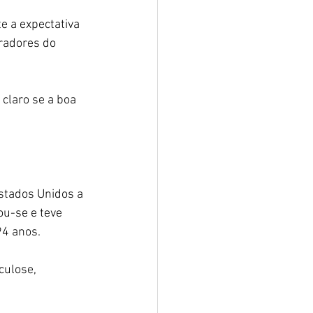
 a expectativa 
radores do 
 claro se a boa 
stados Unidos a 
u-se e teve 
94 anos.
culose, 