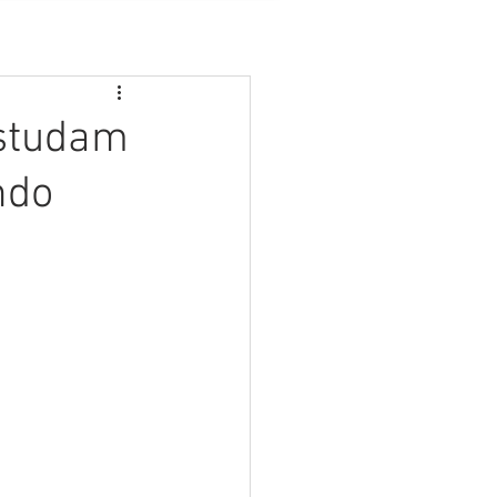
estudam
ndo