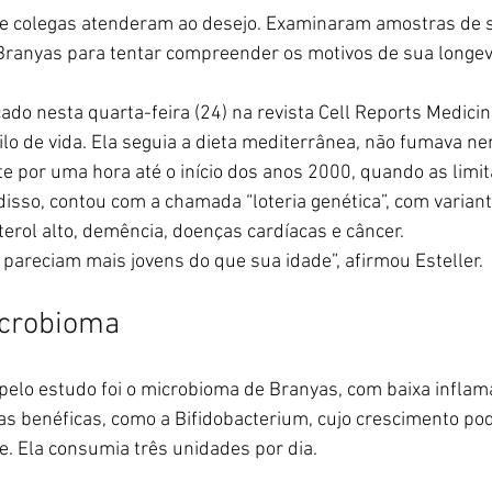
de colegas atenderam ao desejo. Examinaram amostras de sa
 Branyas para tentar compreender os motivos de sua longev
ado nesta quarta-feira (24) na revista Cell Reports Medicin
tilo de vida. Ela seguia a dieta mediterrânea, não fumava ne
 por uma hora até o início dos anos 2000, quando as limita
disso, contou com a chamada “loteria genética”, com varian
terol alto, demência, doenças cardíacas e câncer.
e pareciam mais jovens do que sua idade”, afirmou Esteller.
icrobioma
pelo estudo foi o microbioma de Branyas, com baixa inflam
s benéficas, como a Bifidobacterium, cujo crescimento pod
e. Ela consumia três unidades por dia.