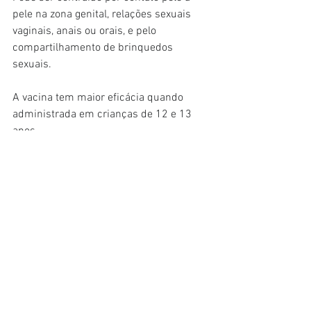
pele na zona genital, relações sexuais 
vaginais, anais ou orais, e pelo 
compartilhamento de brinquedos 
sexuais.
A vacina tem maior eficácia quando 
administrada em crianças de 12 e 13 
anos.
O Hospital Universitário de Gales afirma 
que a vacina reduziu as taxas de câncer 
de colo do útero em quase 90% em 
mulheres na faixa dos vinte anos desde 
sua introdução em 2008.
Sandeep Berry, otorrinolaringologista e 
cirurgião de cabeça e pescoço do 
Serviço de Saúde de Cardiff e Vale, 
incentiva os pais a incentivarem seus 