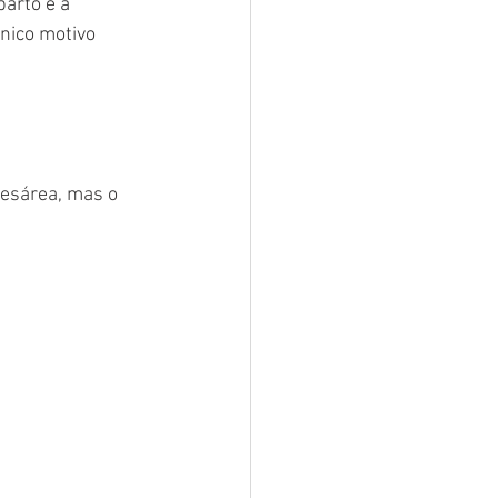
arto e a 
nico motivo 
cesárea, mas o 