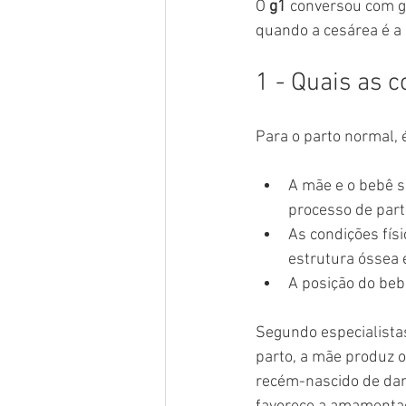
O 
g1
 conversou com gi
quando a cesárea é a 
1 - Quais as 
Para o parto normal, 
A mãe e o bebê s
processo de part
As condições fís
estrutura óssea e
A posição do beb
Segundo especialistas
parto, a mãe produz o
recém-nascido de dan