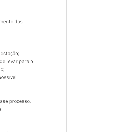
umento das 
gestação;
e levar para o 
o;
ossível 
sse processo, 
e.