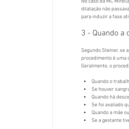
No caso da MC Mirella,
dilatação não passava
para induzir a fase at
3 - Quando a 
Segundo Steiner, se a
procedimento é uma o
Geralmente, o proced
Quando o trabalh
Se houver sangr
Quando há desco
Se foi avaliado q
Quando a mãe ou
Se a gestante tiv