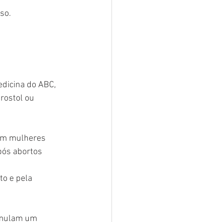
so.
edicina do ABC, 
rostol ou 
em mulheres 
pós abortos 
o e pela 
imulam um 