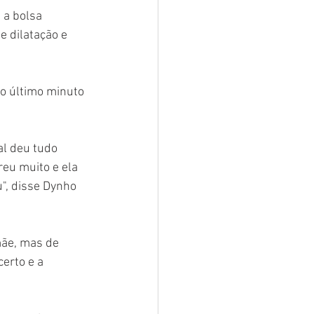
 a bolsa 
 dilatação e 
o último minuto 
al deu tudo 
reu muito e ela 
", disse Dynho 
mãe, mas de 
erto e a 