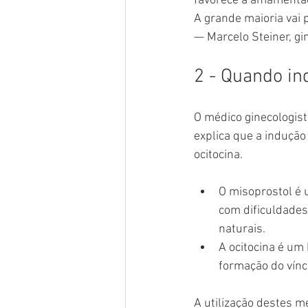
favorece a amamenta
A grande maioria vai 
— Marcelo Steiner, gi
2 - Quando in
O médico ginecologist
explica que a indução
ocitocina.
O misoprostol é 
com dificuldades
naturais.
A ocitocina é um
formação do vínc
A utilização destes