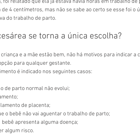
 foi relatado que ela já estava havia horas em trabalho de p
 de 4 centímetros, mas não se sabe ao certo se esse foi o ú
iva do trabalho de parto.
cesárea se torna a única escolha?
 criança e a mãe estão bem, não há motivos para indicar a 
pção para qualquer gestante.
imento é indicado nos seguintes casos:
o de parto normal não evolui;
amento;
lamento de placenta;
ue o bebê não vai aguentar o trabalho de parto;
 bebê apresenta alguma doença;
er algum risco.