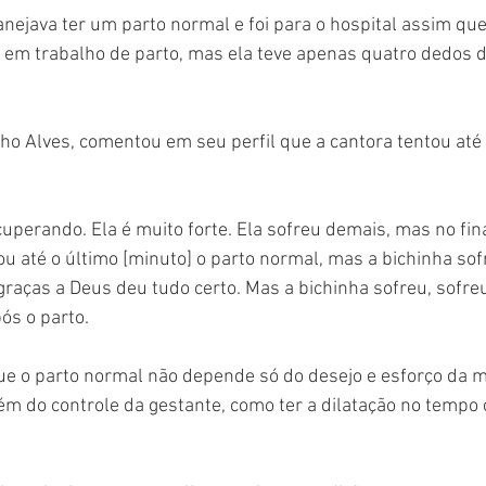
anejava ter um parto normal e foi para o hospital assim que
em trabalho de parto, mas ela teve apenas quatro dedos de
ho Alves, comentou em seu perfil que a cantora tentou até 
ecuperando. Ela é muito forte. Ela sofreu demais, mas no fin
ou até o último [minuto] o parto normal, mas a bichinha sof
graças a Deus deu tudo certo. Mas a bichinha sofreu, sofreu
ós o parto.
ue o parto normal não depende só do desejo e esforço da 
lém do controle da gestante, como ter a dilatação no tempo c