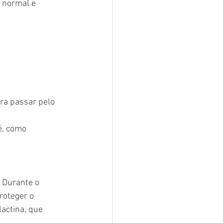
 normal e 
ra passar pelo 
ê, como 
 Durante o 
roteger o 
actina, que 