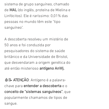
sistema de grupo sanguíneo, chamado 
de
 MAL
 (do inglês, proteína de Mielina e 
Linfócitos). Ele é raríssimo: 0,01% das 
pessoas no mundo têm este "tipo 
sanguíneo".
A descoberta resolveu um mistério de 
50 anos e foi conduzida por 
pesquisadores do sistema de saúde 
britânico e da Universidade de Bristol, 
que desvendaram a origem genética do 
até então misterioso 
antígeno AnWj.
🩸📝 
ATENÇÃO
: Antígeno é a palavra-
chave para
 entender a descoberta
 e o 
conceito de "sistemas sanguíneos"
, que 
popularmente chamamos de tipos de 
sangue.