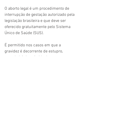
O aborto legal é um procedimento de 
interrupção de gestação autorizado pela 
legislação brasileira e que deve ser 
oferecido gratuitamente pelo Sistema 
Único de Saúde (SUS).
É permitido nos casos em que a 
gravidez é decorrente de estupro, 
quando há risco à vida da gestante ou 
quando há um diagnóstico de 
anencefalia do feto. Além do Hospital 
Vila Nova Cachoeirinha, outros quatro 
hospitais também realizam aborto legal 
na capital paulista:
Hospital Municipal Dr. Cármino 
Caricchio (Tatuapé);
Hospital Municipal Dr. Fernando 