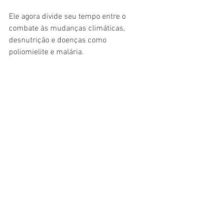
Ele agora divide seu tempo entre o 
combate às mudanças climáticas, 
desnutrição e doenças como 
poliomielite e malária.
Sobre ser frugal em sua vida privada, 
Gates disse: "Eu não tenho um guarda-
roupa gigantesco. Não uso joias. Quando 
estou abrindo um presente, eu não 
guardo o papel de embrulho para usá-lo 
novamente. Minha avó nunca jogou fora 
sequer um saco de papel ou um 
barbante em toda sua vida. Então, pelos 
padrões dela, eu sou louco."
Gates se divorciou de sua esposa, 
Melinda, em maio de 2021. Quando 
perguntado se gostaria de se apaixonar 