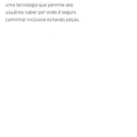
uma tecnologia que permite aos 
usuários saber por onde é seguro 
caminhar, inclusive evitando poças.
Foram exibidos, ainda, óculos com 
armações que faziam as vezes de fones 
de ouvido, além de óculos que 
compensam deficiências visuais ou 
inclusive a dislexia.
A israelense Orcam trouxe escâneres 
portáteis que leem e inclusive traduzem 
textos para estudantes com dificuldades 
de aprendizado ou jovens imigrantes 
que estão aprendendo inglês.
"A acessibilidade é o melhor uso da 
tecnologia", afirmou Avi Greengart, 