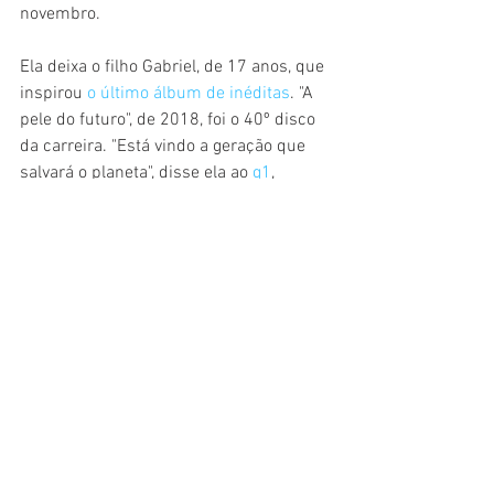
novembro.
Ela deixa o filho Gabriel, de 17 anos, que 
inspirou 
o último álbum de inéditas
. "A 
pele do futuro", de 2018, foi o 40º disco 
da carreira. "Está vindo a geração que 
salvará o planeta", disse ela ao 
g1
, 
quando lançou o álbum.
O último álbum lançado foi "Nenhuma 
Dor", em 2021, quando Gal regravou 
músicas como "Meu Bem, Meu Mal", 
"Juventude Transviada" e "Coração 
Vagabundo", com cantores como Seu 
Jorge, Tim Bernardes e Criolo.
Fonte: G1
Entretenimento