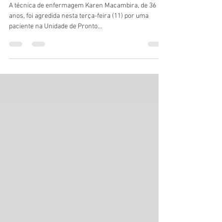
enfermagem ao exigir prioridade
em atendimento em UPA no AC
A técnica de enfermagem Karen Macambira, de 36
anos, foi agredida nesta terça-feira (11) por uma
paciente na Unidade de Pronto...