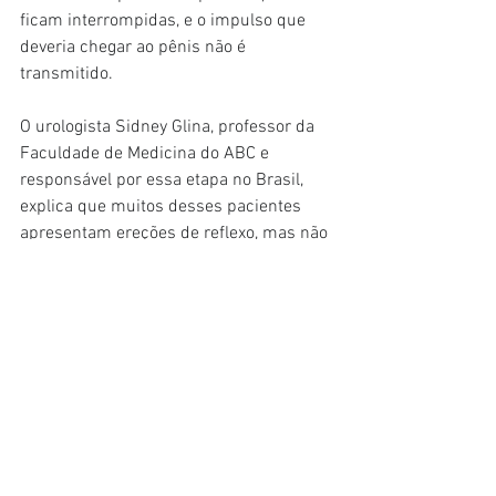
ficam interrompidas, e o impulso que 
deveria chegar ao pênis não é 
transmitido.
O urologista Sidney Glina, professor da 
Faculdade de Medicina do ABC e 
responsável por essa etapa no Brasil, 
explica que muitos desses pacientes 
apresentam ereções de reflexo, mas não 
conseguem mantê-las durante a relação.
Há um ano, seis homens com paraplegia 
— todos com até 34 anos e lesões 
ocorridas há mais de quatro anos — 
receberam o “viagra eletrônico” como 
parte de um protocolo experimental. 
Após o acompanhamento, cinco dos 
seis apresentaram melhora tanto na 