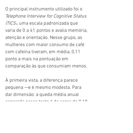
O principal instrumento utilizado foi o 
Telephone Interview for Cognitive Status 
(TICS)
, uma escala padronizada que 
varia de 0 a 41 pontos e avalia memória, 
atenção e orientação. Nesse grupo, as 
mulheres com maior consumo de café 
com cafeína tiveram, em média, 0,11 
ponto a mais na pontuação em 
comparação às que consumiam menos.
À primeira vista, a diferença parece 
pequena —e é mesmo modesta. Para 
dar dimensão: a queda média anual 
esperada nesse teste é de cerca de 0,18 
ponto. Ou seja, o ganho observado 
equivale aproximadamente a pouco 
mais de meio ano de envelhecimento 
cognitivo.