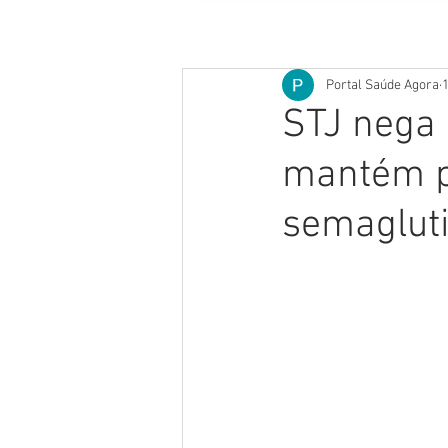
Portal Saúde Agora
1
STJ nega 
mantém pr
semagluti