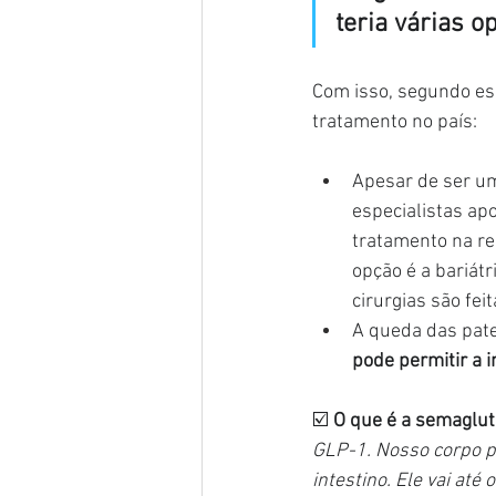
teria várias o
Com isso, segundo esp
tratamento no país:
Apesar de ser u
especialistas a
tratamento na re
opção é a bariát
cirurgias são fei
A queda das pate
pode permitir a i
☑️ 
O que é a semaglut
GLP-1. Nosso corpo p
intestino. Ele vai até