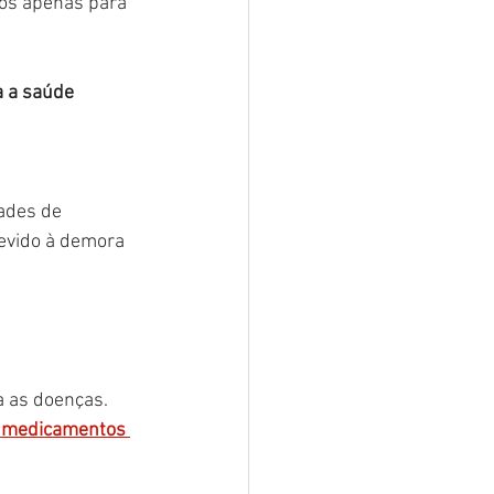
os apenas para 
a a saúde 
ades de 
evido à demora 
 as doenças. 
e medicamentos 