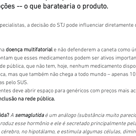
pções -- o que baratearia o produto.
ecialistas, a decisão do STJ pode influenciar diretamente 
ma 
doença multifatorial 
e não defenderem a caneta como ún
pontam que esses medicamentos podem ser ativos importan
de pública, que não tem, hoje, nenhum medicamento dispon
rica, mas que também não chega a todo mundo – apenas 10
tas pelo SUS.
ntes deve abrir espaço para genéricos com preços mais ace
nclusão na rede pública.
ida?
A 
semaglutida 
é um análogo (substância muito pareci
roduz esse hormônio e ele é secretado principalmente pela
 o cérebro, no hipotálamo, e estimula algumas células, dimin