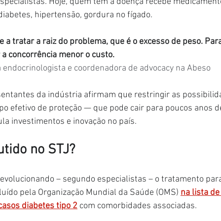
specialistas. Hoje, quem tem a doença recebe medicament
iabetes, hipertensão, gordura no fígado.
 a tratar a raiz do problema, que é o excesso de peso. Par
 a concorrência menor o custo.
 endocrinologista e coordenadora de advocacy na Abeso
sentantes da indústria afirmam que restringir as possibilid
po efetivo de proteção — que pode cair para poucos anos d
la investimentos e inovação no país.
utido no STJ?
volucionando – segundo especialistas – o tratamento para
cluído pela Organização Mundial da Saúde (OMS) 
na lista d
casos diabetes tipo 2
 com comorbidades associadas.