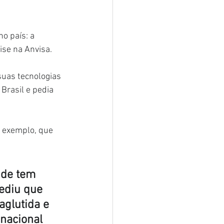
o país: a 
ise na Anvisa.
suas tecnologias 
Brasil e pedia 
r exemplo, que 
úde tem 
ediu que 
glutida e 
 nacional 