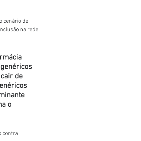
o cenário de 
inclusão na rede 
rmácia 
genéricos 
cair de 
enéricos 
minante 
ma o 
 contra 