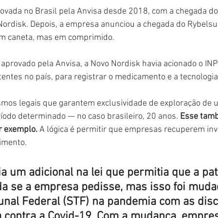
rovada no Brasil pela Anvisa desde 2018, com a chegada do
Nordisk. Depois, a empresa anunciou a chegada do Rybelsu
em caneta, mas em comprimido.
 aprovado pela Anvisa, a Novo Nordisk havia acionado o INPI
entes no país, para registrar o medicamento e a tecnologia
mos legais que garantem exclusividade de exploração de 
íodo determinado — no caso brasileiro, 20 anos. 
Esse tamb
r exemplo. 
A lógica é permitir que empresas recuperem in
imento.
ia um adicional na lei que permitia que a pat
da se a empresa pedisse, mas isso foi muda
nal Federal (STF) na pandemia com as dis
a contra a Covid-19. Com a mudança, empre