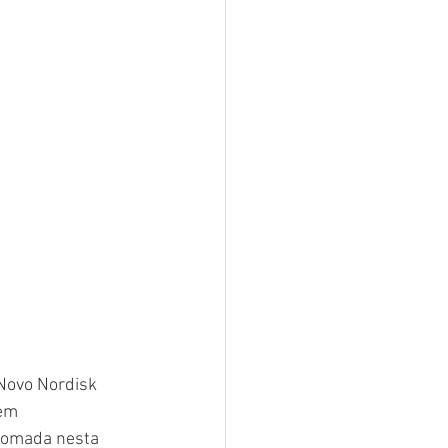
 Novo Nordisk 
em 
tomada nesta 