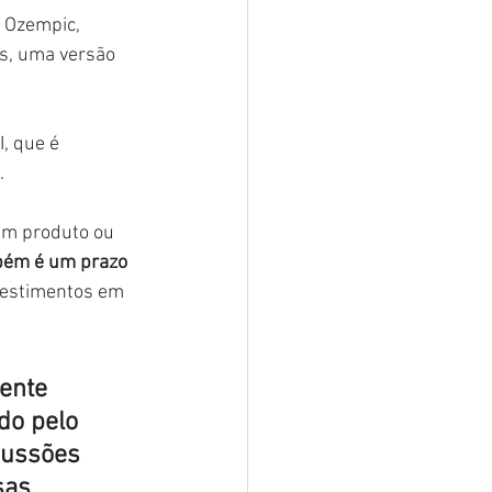
 Ozempic, 
s, uma versão 
, que é 
.
um produto ou 
ém é um prazo 
vestimentos em 
ente 
do pelo 
cussões 
sas 