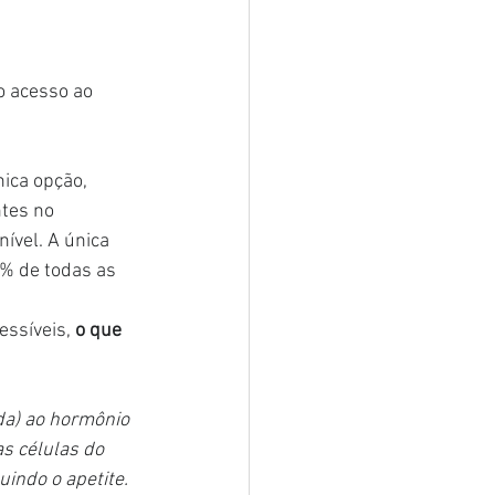
o acesso ao 
ica opção, 
tes no 
ível. A única 
% de todas as 
ssíveis, 
o que 
da) ao hormônio 
s células do 
uindo o apetite. 