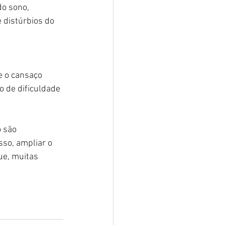
do sono, 
 distúrbios do 
 
e o cansaço 
 de dificuldade 
 são 
so, ampliar o 
ue, muitas 