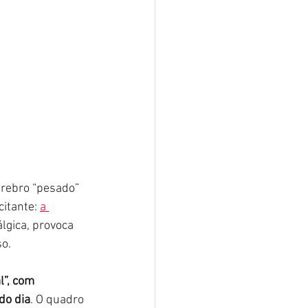
érebro “pesado” 
itante: 
a 
lgica, provoca 
o.
”, com 
do dia
. O quadro 