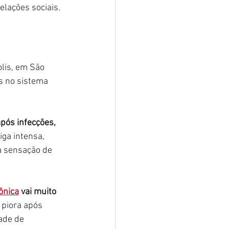
elações sociais.
lis, em São 
s no sistema 
após
infecções, 
ga intensa, 
a sensação de 
rônica
 vai muito 
 piora após 
ade de 