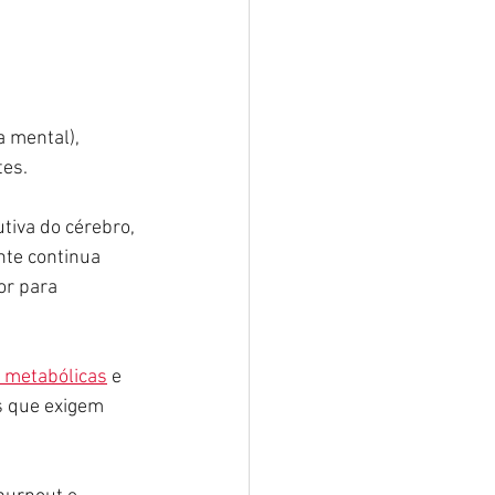
 mental), 
tes.
tiva do cérebro, 
nte continua 
or para 
 metabólicas
 e 
s que exigem 