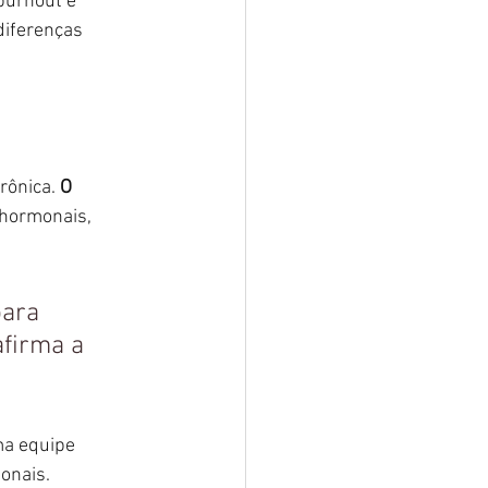
burnout e 
diferenças 
rônica. 
O 
 hormonais, 
ara 
firma a 
a equipe 
ionais.