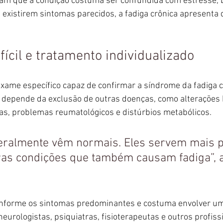
rtam que a condição costuma ser confundida com estresse, 
 existirem sintomas parecidos, a fadiga crônica apresenta 
fícil e tratamento individualizado
xame específico capaz de confirmar a síndrome da fadiga c
e depende da exclusão de outras doenças, como alterações
nas, problemas reumatológicos e distúrbios metabólicos.
ralmente vêm normais. Eles servem mais p
ras condições que também causam fadiga”, a
onforme os sintomas predominantes e costuma envolver um
neurologistas, psiquiatras, fisioterapeutas e outros profiss