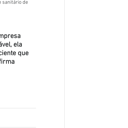
 sanitário de 
empresa 
vel, ela 
ciente que 
firma 