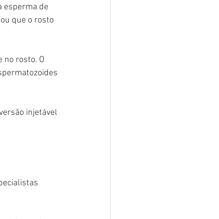
za esperma de 
ou que o rosto 
 no rosto. O 
espermatozoides 
ersão injetável 
ecialistas 