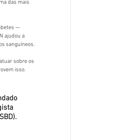
uma das mais 
abetes — 
N ajudou a 
sos sanguíneos.
atuar sobre os 
rovem isso.
ndado 
ista 
(SBD).