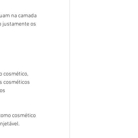
atuam na camada 
o justamente os 
 cosmético, 
s cosméticos 
os 
como cosmético 
njetável.