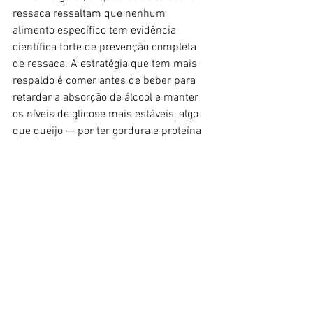
ressaca ressaltam que nenhum 
alimento específico tem evidência 
científica forte de prevenção completa 
de ressaca. A estratégia que tem mais 
respaldo é comer antes de beber para 
retardar a absorção de álcool e manter 
os níveis de glicose mais estáveis, algo 
que queijo — por ter gordura e proteína 
— pode contribuir em parte, mas não 
garante prevenção.
Fonte: O Globo
Ver tudo
Posts recentes