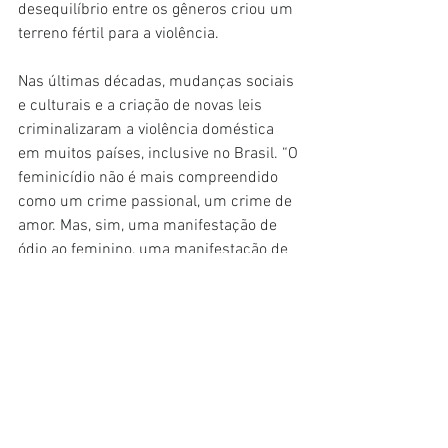
desequilíbrio entre os gêneros criou um 
terreno fértil para a violência.
Nas últimas décadas, mudanças sociais 
e culturais e a criação de novas leis 
criminalizaram a violência doméstica 
em muitos países, inclusive no Brasil. “O 
feminicídio não é mais compreendido 
como um crime passional, um crime de 
amor. Mas, sim, uma manifestação de 
ódio ao feminino, uma manifestação de 
poder sobre o corpo e a sexualidade das 
mulheres”, diz Silvia.
Não bastam leis para impedir que 
inúmeros casos de violência e 
feminicídio ainda aconteçam no Brasil. 
Para as especialistas, falta uma 
consciência social maior para enfrentar 