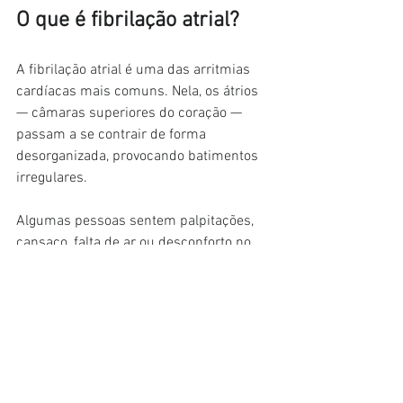
O que é fibrilação atrial?
A fibrilação atrial é uma das arritmias 
cardíacas mais comuns. Nela, os átrios 
— câmaras superiores do coração — 
passam a se contrair de forma 
desorganizada, provocando batimentos 
irregulares.
Algumas pessoas sentem palpitações, 
cansaço, falta de ar ou desconforto no 
peito. Outras, porém, podem 
permanecer assintomáticas por longos 
períodos.
O principal risco da condição é a 
formação de coágulos dentro do 
coração, que podem migrar para o 