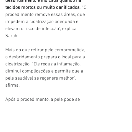
desbridamento é indicada quando há 
tecidos mortos ou muito danificados
. “O 
procedimento remove essas áreas, que 
impedem a cicatrização adequada e 
elevam o risco de infecção”, explica 
Sarah.
Mais do que retirar pele comprometida, 
o desbridamento prepara o local para a 
cicatrização. “Ele reduz a inflamação, 
diminui complicações e permite que a 
pele saudável se regenere melhor”, 
afirma.
Após o procedimento, a pele pode se 
regenerar totalmente, o que acontece 
com mais facilidade em crianças. Mas o 
resultado depende da profundidade da 
queimadura e do acompanhamento 