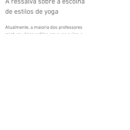
A ressalva sobre a escolha 
de estilos de yoga
Atualmente, a maioria dos professores 
mistura vários estilos em suas aulas, e 
muitas aulas não são cobradas com 
esses termos. As poucas palavras que 
descrevem a aula devem dar uma ideia 
do que esperar, mas não tenha medo de 
fazer perguntas no estúdio ou entrar em 
contato com professores individuais.
O ideal é procurar uma série para 
iniciantes, mas se você não encontrar 
uma que seja adequada, não se 
preocupe. A maioria dos professores 
fica feliz em ter iniciantes em suas 
aulas e fará acomodações.