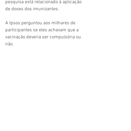
pesquisa está relacionado à aplicação 
de doses dos imunizantes.
A Ipsos perguntou aos milhares de 
participantes se eles achavam que a 
vacinação deveria ser compulsória ou 
não.
O Brasil aparece entre os cinco países 
com a maior porcentagem da população 
que considera que todos deveriam ser 
obrigados a estar com as doses em dia, 
ao lado de Emirados Árabes Unidos, 
Indonésia, México e Índia.
Um total de 72% dos brasileiros 
concorda com a obrigatoriedade, 
enquanto 13% discordam dela.