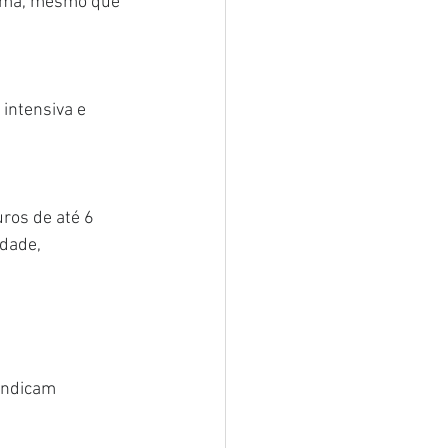
orma, mesmo que 
intensiva e 
ros de até 6 
dade, 
indicam 