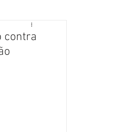
 contra
ão