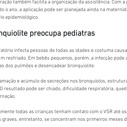
ração também facilita a organização da assistência. Com a 
do o ano, a aplicação pode ser planejada ainda na materni
io epidemiológico.
nquiolite preocupa pediatras
piratório infecta pessoas de todas as idades e costuma caus
m resfriado. Em bebês pequenos, porém, a infecção pode at
as dos pulmões e desencadear bronquiolite.
lamação e acúmulo de secreções nos bronquíolos, estrutur
O resultado pode ser chiado, dificuldade respiratória, que
rnação.
amente todas as crianças tenham contato com o VSR até os
 graves, entretanto, se concentram nos primeiros meses d