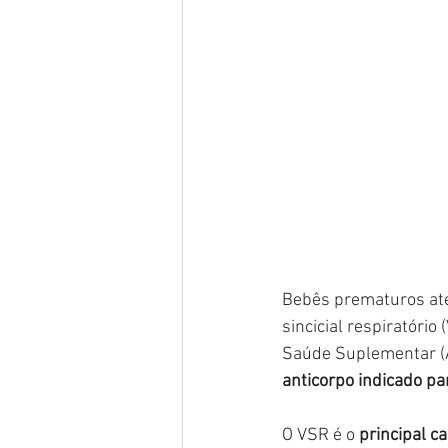
Bebês prematuros ate
sincicial respiratóri
Saúde Suplementar (A
anticorpo indicado pa
O VSR é o 
principal c