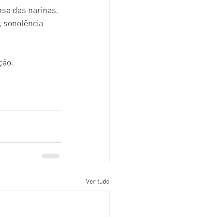
nsa das narinas, 
 sonolência 
ção.
Ver tudo