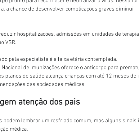
orpo pronto para reconhecer e neutralizar o vírus. Dessa f
ada, a chance de desenvolver complicações graves diminui 
é reduzir hospitalizações, admissões em unidades de terapia 
ao VSR.
do pela especialista é a faixa etária contemplada.
Nacional de Imunizações oferece o anticorpo para prematu
os planos de saúde alcança crianças com até 12 meses de i
omendações das sociedades médicas.
igem atenção dos pais
s podem lembrar um resfriado comum, mas alguns sinais 
ação médica.