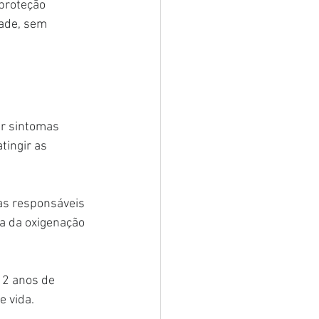
proteção 
dade, sem 
ar sintomas 
ingir as 
as responsáveis 
da da oxigenação 
 2 anos de 
e vida.