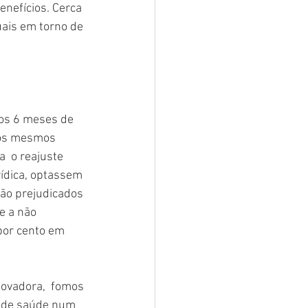
nefícios. Cerca 
uais em torno de 
os 6 meses de 
 os mesmos 
  o reajuste 
rídica, optassem 
ão prejudicados 
e a não  
por cento em 
novadora,  fomos 
s de saúde num 