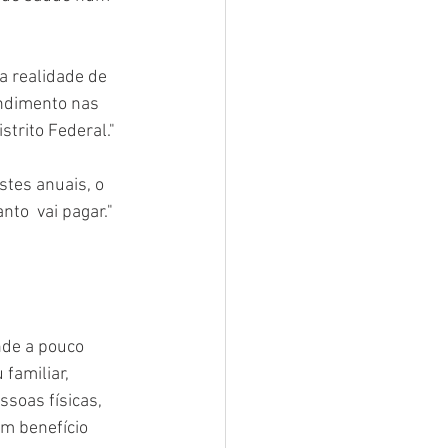
a realidade de 
ndimento nas 
strito Federal."
stes anuais, o 
to  vai pagar." 
nde a pouco 
familiar, 
soas físicas, 
m benefício 