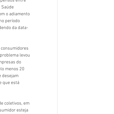
spensos entre 
e Saúde 
om o adiamento 
no período 
ndendo da data-
s consumidores 
 problema levou 
empresas do 
elo menos 20 
e desejam 
e que está 
e coletivos, em 
sumidor esteja 