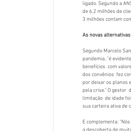
ligado. Segundo a ANS
de 6,2 milhões de cli
3 milhões contam com
As novas alternativas
Segundo Marcelo Sant
pandemia, "é evident
benefícios  com valor
dos convênios  fez co
por deixar os planos
pela crise." O gestor 
limitação  de idade f
sua carteira ativa de c
E complementa: "Nós d
a descoberta de muita