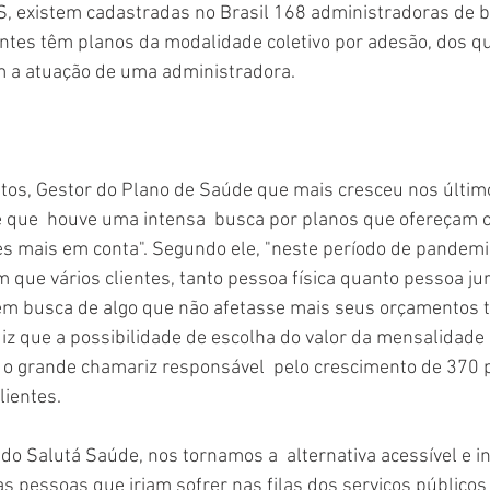
, existem cadastradas no Brasil 168 administradoras de be
entes têm planos da modalidade coletivo por adesão, dos q
 a atuação de uma administradora.
os, Gestor do Plano de Saúde que mais cresceu nos últim
e que  houve uma intensa  busca por planos que ofereçam
es mais em conta". Segundo ele, "neste período de pandemia
m que vários clientes, tanto pessoa física quanto pessoa ju
 em busca de algo que não afetasse mais seus orçamentos t
 diz que a possibilidade de escolha do valor da mensalidade 
oi o grande chamariz responsável  pelo crescimento de 370 
lientes.
o Salutá Saúde, nos tornamos a  alternativa acessível e i
s pessoas que iriam sofrer nas filas dos serviços público