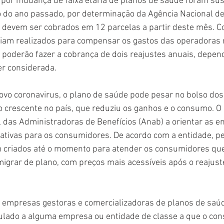
e por mudança de faixa etária de planos de saúde foram su
do ano passado, por determinação da Agência Nacional d
 devem ser cobrados em 12 parcelas a partir deste mês. C
riam realizados para compensar os gastos das operadoras 
 poderão fazer a cobrança de dois reajustes anuais, depe
er considerada.
vo coronavirus, o plano de saúde pode pesar no bolso do
 crescente no país, que reduziu os ganhos e o consumo. O
 das Administradoras de Benefícios (Anab) a orientar as 
nativas para os consumidores. De acordo com a entidade, p
 criados até o momento para atender os consumidores qu
migrar de plano, com preços mais acessíveis após o reajust
 empresas gestoras e comercializadoras de planos de saúd
culado a alguma empresa ou entidade de classe a que o con