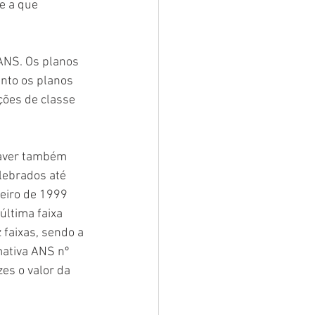
e a que 
ANS. Os planos 
anto os planos 
ções de classe 
haver também 
lebrados até 
neiro de 1999 
última faixa 
faixas, sendo a 
ativa ANS nº 
zes o valor da 