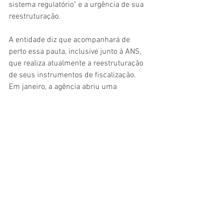
sistema regulatório" e a urgência de sua 
reestruturação.
A entidade diz que acompanhará de 
perto essa pauta, inclusive junto à ANS, 
que realiza atualmente a reestruturação 
de seus instrumentos de fiscalização. 
Em janeiro, a agência abriu uma 
consulta pública para rever o atual 
modelo. Foram recebidas 5.003 
contribuições, que estão em análise.
Procuradas, a Abramge (Associação 
Brasileira de Planos de Saúde) e a 
Fenasaúde (Federação Nacional de 
Saúde Suplementar) não se 
pronunciaram sobre a nota.
Fonte: Folha de S. Paulo