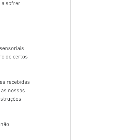
a sofrer 
sensoriais 
ro de certos 
es recebidas 
 as nossas 
nstruções 
 não 