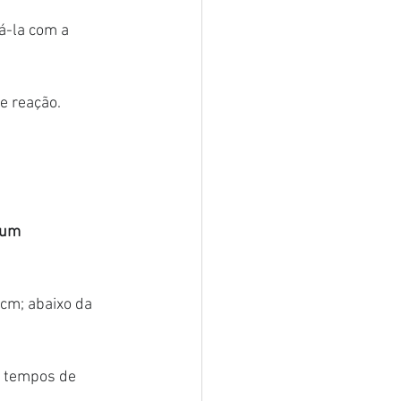
á-la com a 
e reação.
 um 
 cm; abaixo da 
s tempos de 