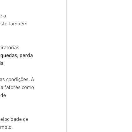
e a 
xiste também 
ratórias.
 quedas, perda 
ia
.
as condições. A 
 a fatores como 
 de 
elocidade de 
mplo, 