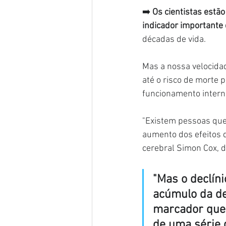
➡️ 
Os cientistas est
indicador importante
décadas de vida.
Mas a nossa velocidad
até o risco de morte 
funcionamento intern
"Existem pessoas que
aumento dos efeitos d
cerebral Simon Cox, d
"Mas o declín
acúmulo da de
marcador que 
de uma série 