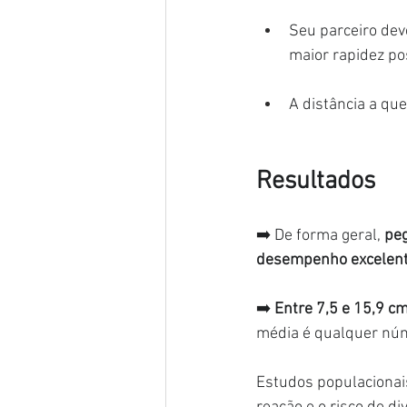
Seu parceiro deve
maior rapidez po
A distância a que
Resultados
➡️ De forma geral, 
peg
desempenho excelent
➡️ 
Entre 7,5 e 15,9 c
média é qualquer núm
Estudos populacionais