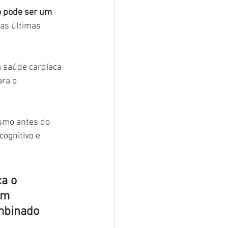
o pode ser um 
as últimas 
 saúde cardíaca 
ra o 
smo antes do 
ognitivo e 
a o 
um 
mbinado 