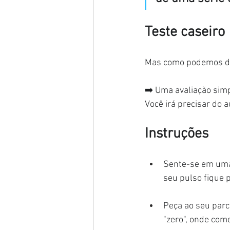
Teste caseiro
Mas como podemos det
➡️ Uma avaliação simp
Você irá precisar do a
Instruções
Sente-se em uma
seu pulso fique 
Peça ao seu parc
"zero", onde com