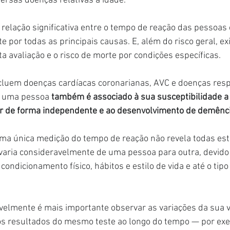
versas doenças relativas à idade.
elação significativa entre o tempo de reação das pessoas 
e por todas as principais causas. E, além do risco geral, e
ta avaliação e o risco de morte por condições específicas.
cluem doenças cardíacas coronarianas, AVC e doenças respi
e uma pessoa 
também é associado à sua susceptibilidade a
er de forma independente e ao desenvolvimento de demênc
ma única medição do tempo de reação não revela todas est
varia consideravelmente de uma pessoa para outra, devido
 condicionamento físico, hábitos e estilo de vida e até o tipo
velmente é mais importante observar as variações da sua v
s resultados do mesmo teste ao longo do tempo — por exe