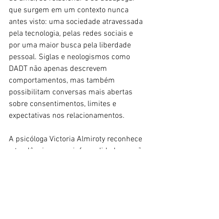
que surgem em um contexto nunca 
antes visto: uma sociedade atravessada 
pela tecnologia, pelas redes sociais e 
por uma maior busca pela liberdade 
pessoal. Siglas e neologismos como 
DADT não apenas descrevem 
comportamentos, mas também 
possibilitam conversas mais abertas 
sobre consentimentos, limites e 
expectativas nos relacionamentos.
A psicóloga Victoria Almiroty reconhece 
a tendência para a informalidade e a não 
monogamia. Além disso, destaca como 
fator importante nessa mudança social 
a distorção que surge com o uso da 
tecnologia: