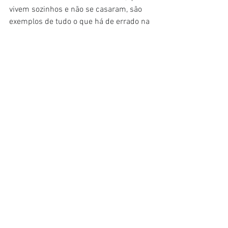
vivem sozinhos e não se casaram, são 
exemplos de tudo o que há de errado na 
sociedade."
É claro que os adultos podem viver 
sozinhos com muito sucesso e ser 
autossuficientes. Para aqueles que se 
identificam com o "poliamor solo", isso 
também não significa que eles "não se 
importam com as pessoas", segundo 
Sheff.
"Eles simplesmente não querem 
organizar sua vida de forma centralizada 
em torno de um parceiro amoroso."
Esses preconceitos acompanham outra 
força social conhecida como o "privilégio 