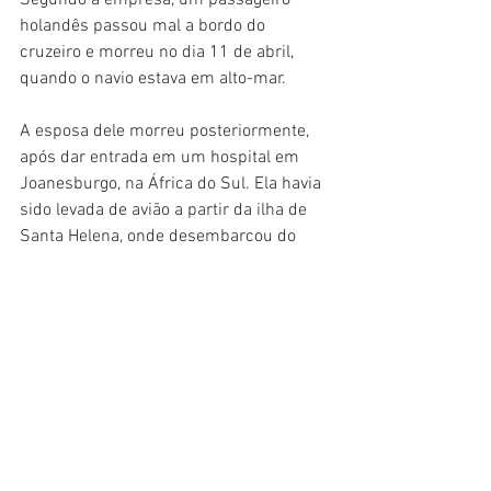
Segundo a empresa, um passageiro 
holandês passou mal a bordo do 
cruzeiro e morreu no dia 11 de abril, 
quando o navio estava em alto-mar.
A esposa dele morreu posteriormente, 
após dar entrada em um hospital em 
Joanesburgo, na África do Sul. Ela havia 
sido levada de avião a partir da ilha de 
Santa Helena, onde desembarcou do 
navio.
Em nota, a família do casal afirmou que 
"a bela viagem que viviam juntos foi 
interrompida de forma abrupta e 
definitiva".
"Ainda temos dificuldade para assimilar 
que os perdemos. Queremos trazê-los 