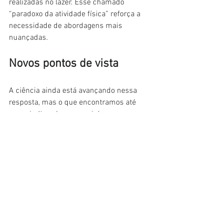
realizadas no lazer. Esse chamado 
“paradoxo da atividade física” reforça a 
necessidade de abordagens mais 
nuançadas.
Novos pontos de vista
A ciência ainda está avançando nessa 
resposta, mas o que encontramos até 
agora indica alguns caminhos 
consistentes. Pessoas tendem a relatar 
mais prazer em atividades de 
intensidade leve a moderada (embora 
algumas prefiram intensidades mais 
elevadas), realizadas em ambientes 
agradáveis — como ao ar livre e em 
contato com a natureza. Tornar o 
exercício uma atividade social, 