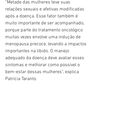
“Metade das mulheres teve suas 
relações sexuais e afetivas modificadas 
após a doença. Esse fator também é 
muito importante de ser acompanhado, 
porque parte do tratamento oncológico 
muitas vezes envolve uma indução de 
menopausa precoce, levando a impactos 
importantes na libido. O manejo 
adequado da doença deve avaliar esses 
sintomas e melhorar como possível o 
bem-estar dessas mulheres”, explica 
Patrícia Taranto.
A preservação da fertilidade também 
ganhou destaque. O estudo aponta que 
apenas 13% das pacientes que 
responderam à pesquisa foram 
aconselhadas a passarem por 
procedimentos prévios para preservar 