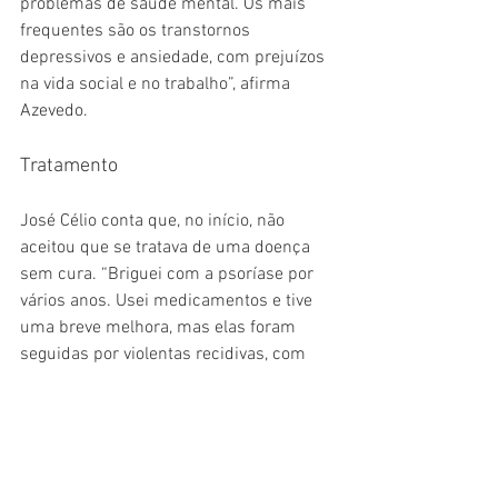
problemas de saúde mental. Os mais 
frequentes são os transtornos 
depressivos e ansiedade, com prejuízos 
na vida social e no trabalho”, afirma 
Azevedo.
Tratamento
José Célio conta que, no início, não 
aceitou que se tratava de uma doença 
sem cura. “Briguei com a psoríase por 
vários anos. Usei medicamentos e tive 
uma breve melhora, mas elas foram 
seguidas por violentas recidivas, com 
várias lesões pelo corpo”, lembra. Ele só 
viu seu quadro melhorar definitivamente 
após o início do uso de medicamentos 
biológicos.