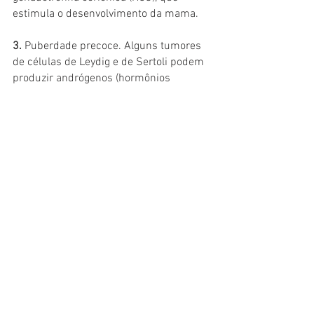
estimula o desenvolvimento da mama.
3.
 Puberdade precoce. Alguns tumores 
de células de Leydig e de Sertoli podem 
produzir andrógenos (hormônios 
sexuais masculinos). Os tumores 
produtores de andrógenos não 
provocam quaisquer sintomas 
específicos em homens, mas em 
meninos podem provocar sinais de 
puberdade, como o crescimento de 
pêlos faciais e corporais em uma idade 
precoce.
Fonte: Pragmatismo Político
Internacional