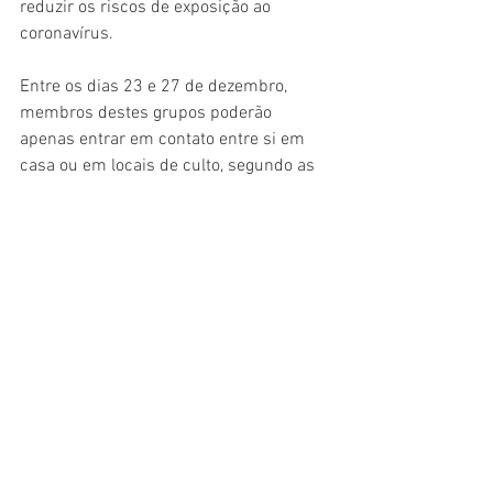
reduzir os riscos de exposição ao 
coronavírus.
Entre os dias 23 e 27 de dezembro, 
membros destes grupos poderão 
apenas entrar em contato entre si em 
casa ou em locais de culto, segundo as 
recomendações oficiais.
Fonte: G1
Internacional
Ver tudo
Posts recentes