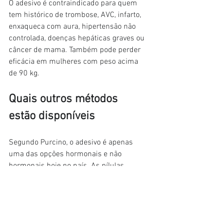
O adesivo é contraindicado para quem 
tem histórico de trombose, AVC, infarto, 
enxaqueca com aura, hipertensão não 
controlada, doenças hepáticas graves ou 
câncer de mama. Também pode perder 
eficácia em mulheres com peso acima 
de 90 kg.
Quais outros métodos 
estão disponíveis
Segundo Purcino, o adesivo é apenas 
uma das opções hormonais e não 
hormonais hoje no país. As pílulas 
combinadas e as pílulas só de 
progesterona continuam sendo as 
escolhas mais comuns, indicadas 
conforme o histórico clínico e a 