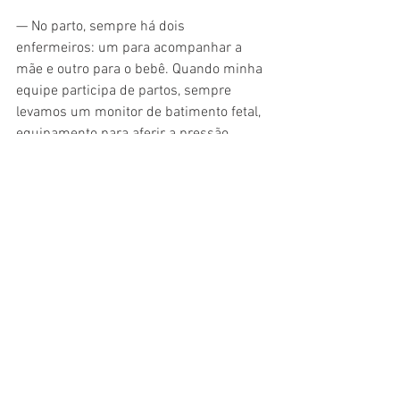
— No parto, sempre há dois 
enfermeiros: um para acompanhar a 
mãe e outro para o bebê. Quando minha 
equipe participa de partos, sempre 
levamos um monitor de batimento fetal, 
equipamento para aferir a pressão 
arterial da gestante e ficamos atentos a 
sinais físicos que demonstrem que está 
ocorrendo uma complicação — detalha a 
enfermeira, que coordena o projeto 
Partejar, uma equipe de parto planejado.
Plano de parto
De acordo com Zuleide, a partir da 28ª 
semana de gestação, início do terceiro 
trimestre, é possível começar a planejar 