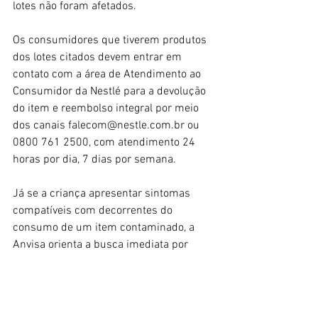
lotes não foram afetados.
Os consumidores que tiverem produtos 
dos lotes citados devem entrar em 
contato com a área de Atendimento ao 
Consumidor da Nestlé para a devolução 
do item e reembolso integral por meio 
dos canais 
falecom@nestle.com.br
 ou 
0800 761 2500, com atendimento 24 
horas por dia, 7 dias por semana.
Já se a criança apresentar sintomas 
compatíveis com decorrentes do 
consumo de um item contaminado, a 
Anvisa orienta a busca imediata por 
atendimento médico. No local, é 
importante informar o alimento que foi 
consumido, se possível com uma 
amostra da embalagem.