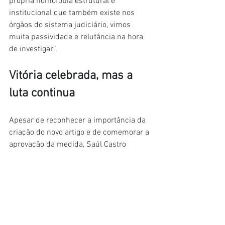
própria homofobia estrutural e 
institucional que também existe nos 
órgãos do sistema judiciário, vimos 
muita passividade e relutância na hora 
de investigar”.
Vitória celebrada, mas a 
luta continua
Apesar de reconhecer a importância da 
criação do novo artigo e de comemorar a 
aprovação da medida, Saúl Castro 
afirma que a mudança ficou aquém do 
que a associação defendia. A proposta 
defendida pela entidade previa também 
apoio psicológico, ajuda econômica e 
moradia para pessoas que precisassem 
denunciar familiares ou responsáveis 