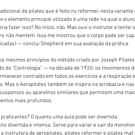
radicional de pilates que é feito no reformer, nesta variante 
e o elemento principal utilizado é uma rede na qual o alun
a fazer isso? No início, não. Mas ouvi o instrutor e tentei 
ns não mentem. Isso me mostrou que o corpo pode ser capa
icadas) — conclui Shepherd em sua avaliação da prática.
 os mesmos princípios do método criado por Joseph Pilates
o de "Contrologia" — na década de 1920: os movimentos d
ermanecer contraído em todos os exercícios e a respiração e
. Mas o Aeropilates também se inspira na acrobacia e nas 
 suspensos ou aparelhos similares que permitem uma maio
entos mais profundos.
 praticantes? O quanto uma aula pode ser divertida.
o divertida e intensa. Serve para variar e sair da monotoni
 instrutora de aeropilates, pilates reformer e pilates mat n