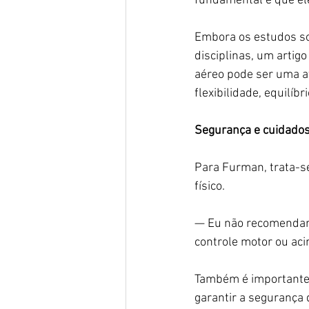
fundamental é que ele
Embora os estudos so
disciplinas, um artig
aéreo pode ser uma at
flexibilidade, equilíbr
Segurança e cuidado
Para Furman, trata-s
físico.
— Eu não recomendari
controle motor ou ac
Também é importante 
garantir a segurança 