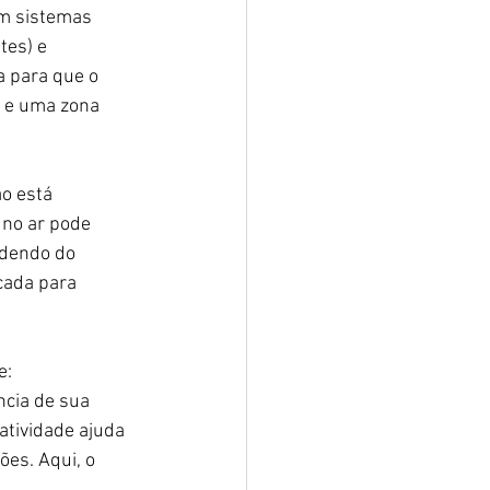
em sistemas 
tes) e 
 para que o 
e e uma zona 
o está 
no ar pode 
ndendo do 
cada para 
e:
cia de sua 
atividade ajuda 
ões. Aqui, o 