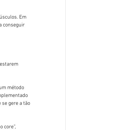
úsculos. Em 
a conseguir 
 estarem 
 um método 
omplementado 
se gere a tão 
 core”, 