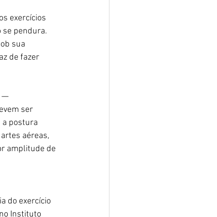
os exercícios 
o se pendura.
sob sua 
z de fazer 
 — 
evem ser 
 a postura 
artes aéreas, 
r amplitude de 
a do exercício 
o Instituto 