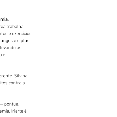
emia.
rea trabalha 
tos e exercícios 
unges e o plus 
elevando as 
a e 
rente. Silvina 
itos contra a 
 — pontua.
mia, Iriarte é 