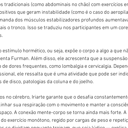
s tradicionais (como abdominais no chão) com exercícios 
ositivos que geram instabilidade (como é o caso do aeropila
manda dos músculos estabilizadores profundos aumentava
ais o tronco. Isso se traduziu nos participantes em um cor
s.
estímulo hormético, ou seja, expõe o corpo a algo a que nã
nta Furman. Além disso, ele acrescenta que a suspensão 
vio de dores frequentes, como lombalgia e cervicalgia. Depe
issional, ele ressalta que é uma atividade que pode ser indi
 de disco, patologias da coluna e do joelho.
os no cérebro, Iriarte garante que o desafia constantement
inhar sua respiração com o movimento e manter a consciên
spaço. A conexão mente-corpo se torna ainda mais forte. A 
 do exercício monótono, regido por cargas de peso e repetiç