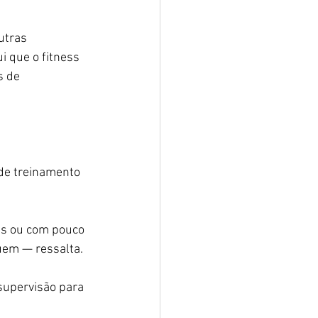
utras 
i que o fitness 
s de 
de treinamento 
as ou com pouco 
uem — ressalta.
supervisão para 