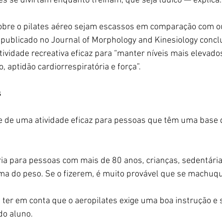
s se divirtam enquanto treinam, que seja lúdico — explica.
bre o pilates aéreo sejam escassos em comparação com o
o publicado no Journal of Morphology and Kinesiology conclu
ividade recreativa eficaz para “manter níveis mais elevado
io, aptidão cardiorrespiratória e força”.
s
e de uma atividade eficaz para pessoas que têm uma base 
a para pessoas com mais de 80 anos, crianças, sedentári
ima do peso. Se o fizerem, é muito provável que se machuq
ter em conta que o aeropilates exige uma boa instrução e 
do aluno.