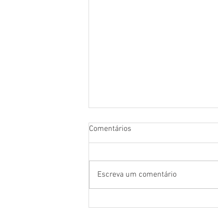
Comentários
Escreva um comentário
Preocupação ou body
shaming? Caso de Ariana