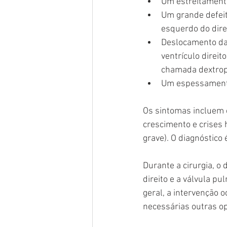
Um estreitamento 
Um grande defeito
esquerdo do direi
Deslocamento da 
ventrículo direi
chamada dextrop
Um espessamento 
Os sintomas incluem c
crescimento e crises 
grave). O diagnóstico 
Durante a cirurgia, o 
direito e a válvula p
geral, a intervenção 
necessárias outras o