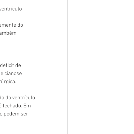
ventrículo 
tamente do 
 também 
eficit de 
de cianose 
rúrgica.
da do ventrículo 
 é fechado. Em 
o, podem ser 