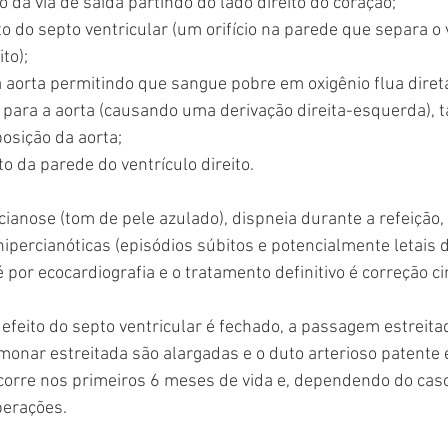
da via de saída partindo do lado direito do coração;
 do septo ventricular (um orifício na parede que separa o 
to);
aorta permitindo que sangue pobre em oxigênio flua dire
to para a aorta (causando uma derivação direita-esquerda),
osição da aorta;
da parede do ventrículo direito.
ianose (tom de pele azulado), dispneia durante a refeição, d
hipercianóticas (episódios súbitos e potencialmente letais 
é por ecocardiografia e o tratamento definitivo é correção ci
defeito do septo ventricular é fechado, a passagem estreita
ulmonar estreitada são alargadas e o duto arterioso patente
ocorre nos primeiros 6 meses de vida e, dependendo do cas
perações.