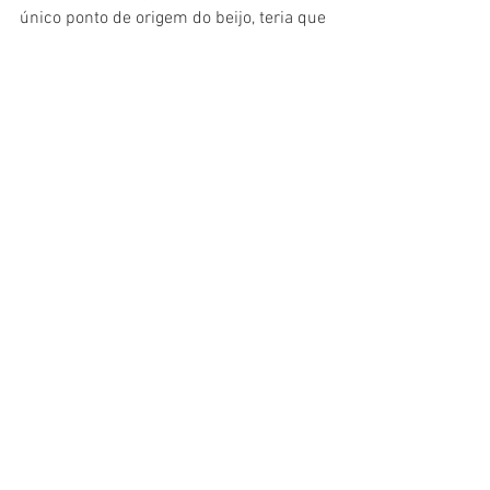
único ponto de origem do beijo, teria que 
buscá-lo milênios atrás, em tempos pré-
históricos.
Um estudo antropológico recente 
mostrou que o beijo romântico-sexual 
não é universal.
No entanto, existe documentação escrita 
antiga sugerindo uma tendência para 
sua prática em sociedades com 
hierarquias sociais complexas.
Isso levanta uma questão sobre o quão 
amplamente usado era o beijo sexual no 
mundo antigo, especialmente em 
sociedades que não podem ser 
rastreadas porque não usavam a escrita.