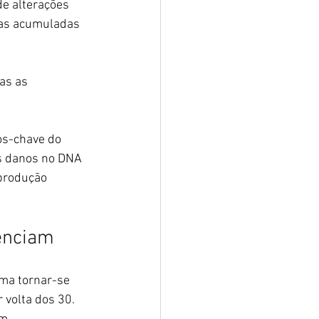
e alterações 
cas acumuladas 
as as 
s-chave do 
s danos no DNA 
produção 
uenciam
ma tornar-se 
 volta dos 30. 