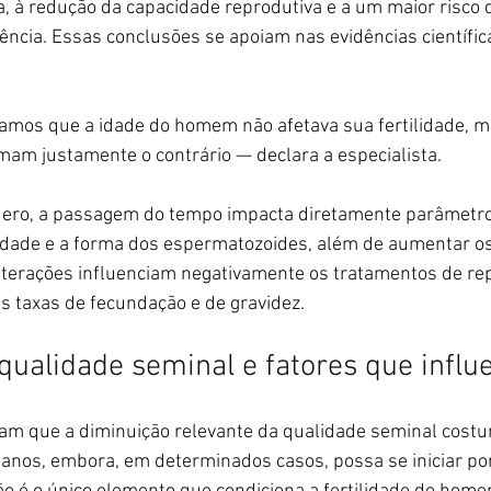
 à redução da capacidade reprodutiva e a um maior risco d
ência. Essas conclusões se apoiam nas evidências científi
mos que a idade do homem não afetava sua fertilidade, m
rmam justamente o contrário — declara a especialista.
ero, a passagem do tempo impacta diretamente parâmetro
dade e a forma dos espermatozoides, além de aumentar o
lterações influenciam negativamente os tratamentos de re
as taxas de fecundação e de gravidez.
ualidade seminal e fatores que infl
cam que a diminuição relevante da qualidade seminal costu
0 anos, embora, em determinados casos, possa se iniciar por