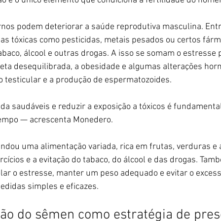
ão é o único elemento que condiciona a fertilidade do home
rnos podem deteriorar a saúde reprodutiva masculina. Entr
as tóxicas como pesticidas, metais pesados ou certos fárm
aco, álcool e outras drogas. A isso se somam o estresse p
eta desequilibrada, a obesidade e algumas alterações hor
o testicular e a produção de espermatozoides.
da saudáveis e reduzir a exposição a tóxicos é fundamenta
 tempo — acrescenta Monedero.
ndou uma alimentação variada, rica em frutas, verduras e a
ercícios e a evitação do tabaco, do álcool e das drogas. Tam
lar o estresse, manter um peso adequado e evitar o excess
edidas simples e eficazes.
ção do sêmen como estratégia de pre