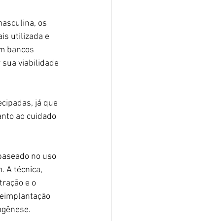
asculina, os 
s utilizada e 
em bancos 
 sua viabilidade 
cipadas, já que 
anto ao cuidado 
baseado no uso 
 A técnica, 
tração e o 
reimplantação 
ogênese.