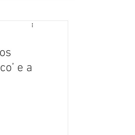
 os
co’ e a