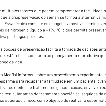
e múltiplos fatores que podem comprometer a fertilidade m
 que a criopreservação do sêmen se tornou a alternativa mai
la. Essa técnica consiste em congelar amostras seminais 
io de nitrogênio líquido a −196 °C, o que permite preservar
iva por longos períodos.
s opções de preservação facilita a tomada de decisões ante
dade está relacionada tanto ao planejamento reprodutivo qu
ongo da vida.
sta MedRxi informou sobre um procedimento experimental 
esperma para recuperar a fertilidade em um paciente jovem.
lizar os efeitos de tratamentos gonadotóxicos, envolve a ex
o testicular antes do tratamento oncológico, seguidos da 
ós superado o risco, com o objetivo de reativar a espermat