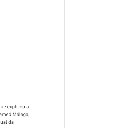
ue explicou a 
nemed Málaga, 
ual da 