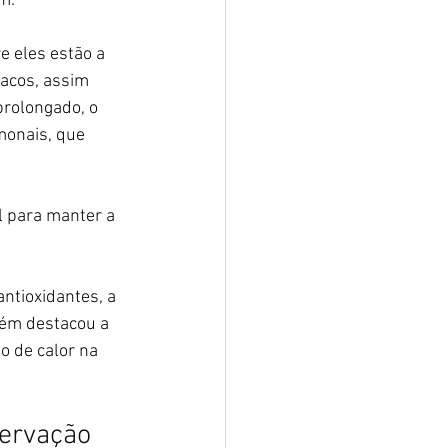
m.
e eles estão a 
acos, assim 
rolongado, o 
monais, que 
l para manter a 
ntioxidantes, a 
bém destacou a 
o de calor na 
servação