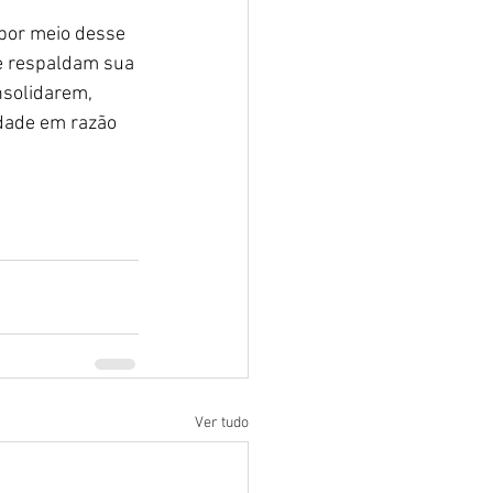
por meio desse 
e respaldam sua 
nsolidarem, 
dade em razão 
Ver tudo