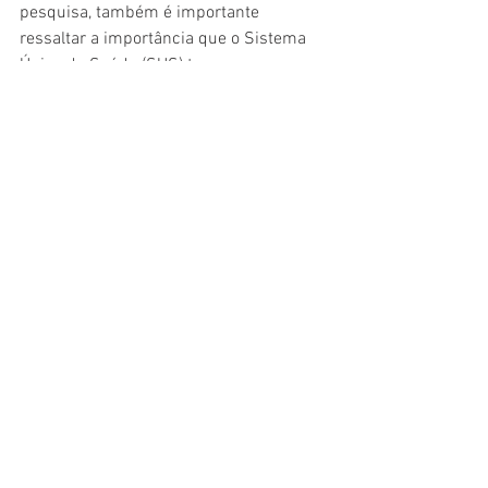
pesquisa, também é importante 
ressaltar a importância que o Sistema 
Único de Saúde (SUS) tem para a 
população das favelas.
“Fica bastante evidente que o 
SUS não é um detalhe, é central 
para salvar as vidas, mas 
devemos nos organizar para 
fazer uma busca ativa, não 
podemos esperar que as 
pessoas procurem a saúde. São 
trabalhadores autônomos, que 
não têm tempo nem acesso à 
estrutura de saúde, que vivem 
em desamparo. É preciso 