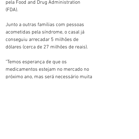
pela Food and Drug Administration 
(FDA).
Junto a outras famílias com pessoas 
acometidas pela síndrome, o casal já 
conseguiu arrecadar 5 milhões de 
dólares (cerca de 27 milhões de reais).
"Temos esperança de que os 
medicamentos estejam no mercado no 
próximo ano, mas será necessário muita 
atenção e esforço para que isso 
aconteça", aponta Megan.
Fonte: O Globo
Mundo