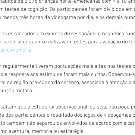
hábitos de 2.078 crianças norte-americanas com 9 a 10 ano
testes de cognição. Os participantes foram divididos em d
o menos três horas de videogame por dia, e os demais nun
bros escaneados em exames de ressonância magnética func
e cerebral enquanto realizavam testes para avaliação do te
mas e memória
.
 regularmente tiveram pontuações mais altas nos testes co
o e resposta aos estímulos foram mais curtos. Observou-
ral na região pré-cúneo do cérebro, associada à atenção e 
 função motora.
altam que o estudo foi observacional, ou seja, não pode pr
da dos participantes é resultado dos jogos de videogames o
nto também não separou os envolvidos de acordo com a cate
omo aventura, memória ou estratégia.