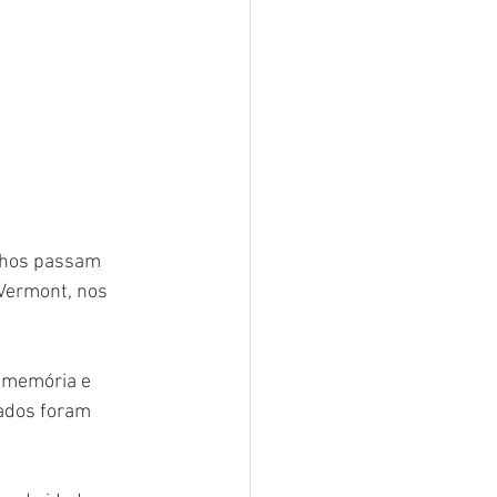
ilhos passam 
Vermont, nos 
 memória e 
ados foram 