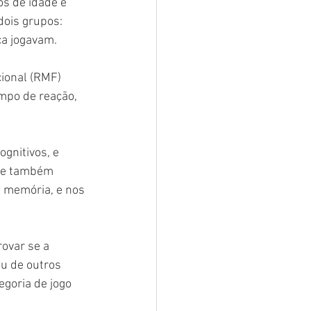
s de idade e 
ois grupos: 
ca jogavam.
ional (RMF) 
mpo de reação, 
gnitivos, e 
se também 
à memória, e nos 
ovar se a 
u de outros 
goria de jogo 