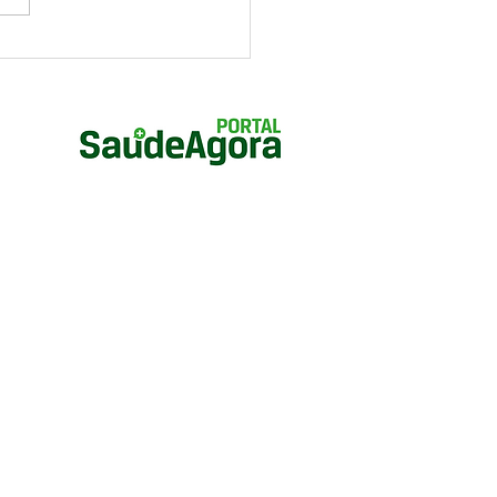
 a paternidade muda o
bro masculino