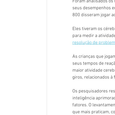
Foram analisados os 
seus desempenhos em 
800 disseram jogar a
Eles tiveram os cére
para medir a atividad
resolução de proble
As crianças que jogam
seus tempos de reaçã
maior atividade cereb
giros, relacionados à
Os pesquisadores ress
inteligência aprimora
fatores. O levantame
que mais praticam, c