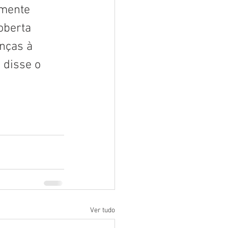
mente 
oberta 
nças à 
 disse o 
Ver tudo