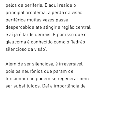
pelos da periferia. E aqui reside o 
principal problema: a perda da visão 
periférica muitas vezes passa 
despercebida até atingir a região central, 
e aí já é tarde demais. É por isso que o 
glaucoma é conhecido como o "ladrão 
silencioso da visão".
Além de ser silenciosa, é irreversível, 
pois os neurônios que param de 
funcionar não podem se regenerar nem 
ser substituídos. Daí a importância de 
identificar as características das células 
ganglionares mais sensíveis, a fim de 
tentar protegê-las antes que morram e o 
dano se torne irreparável.
Fonte: O Globo