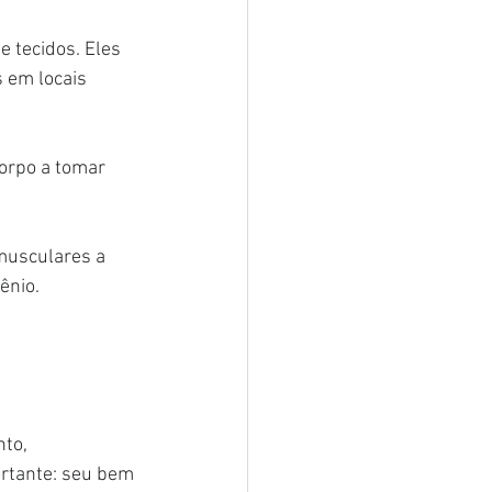
 tecidos. Eles 
 em locais 
corpo a tomar 
musculares a 
ênio.
to, 
ortante: seu bem 