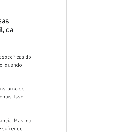
sas 
, da 
specíficas do 
e, quando 
anstorno de 
nais. Isso 
ncia. Mas, na 
 sofrer de 