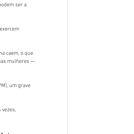
podem ser a 
 exercem 
na caem, o que 
umas mulheres — 
PM), um grave 
 vezes, 