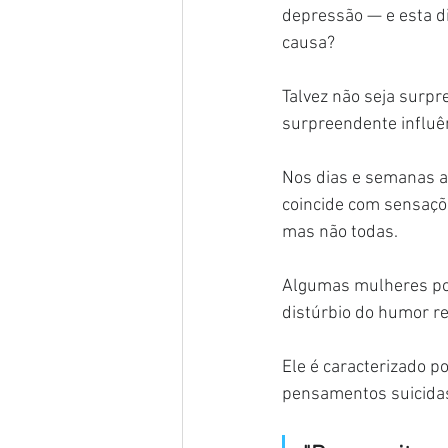
depressão — e esta di
causa?
Talvez não seja surpr
surpreendente influê
Nos dias e semanas a
coincide com sensaçõe
mas não todas.
Algumas mulheres pod
distúrbio do humor r
Ele é caracterizado p
pensamentos suicidas