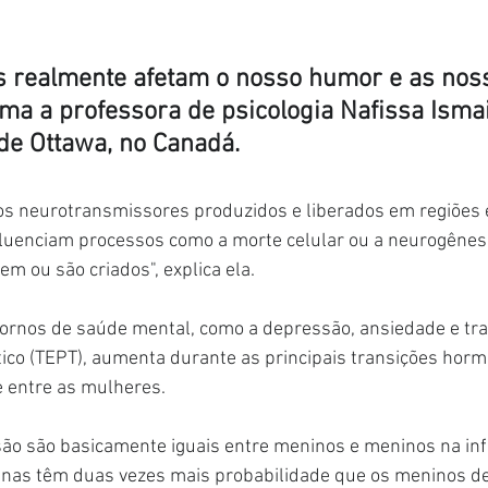
 realmente afetam o nosso humor e as nos
ma a professora de psicologia Nafissa Ismail
de Ottawa, no Canadá.
os neurotransmissores produzidos e liberados em regiões e
luenciam processos como a morte celular ou a neurogênes
m ou são criados", explica ela.
tornos de saúde mental, como a depressão, ansiedade e tr
co (TEPT), aumenta durante as principais transições hormo
e entre as mulheres.
ão são basicamente iguais entre meninos e meninos na infâ
inas têm duas vezes mais probabilidade que os meninos de