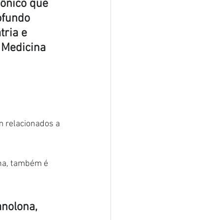
ônico que 
ofundo 
tria e 
 Medicina 
m relacionados a 
na, também é 
nolona, 