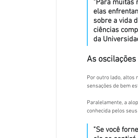
"Para muitas 
elas enfrenta
sobre a vida d
ciências comp
da Universida
As oscilações
Por outro lado, altos
sensações de bem esta
Paralelamente, a alo
conhecida pelos seus 
"Se você forn