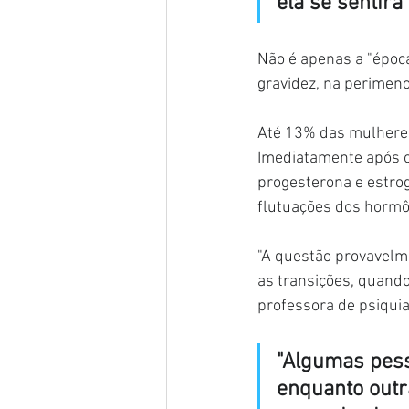
ela se sentirá
Não é apenas a "époc
gravidez, na perime
Até 13% das mulheres
Imediatamente após o
progesterona e estro
flutuações dos hormô
"A questão provavelm
as transições, quando 
professora de psiquia
"Algumas pesso
enquanto out