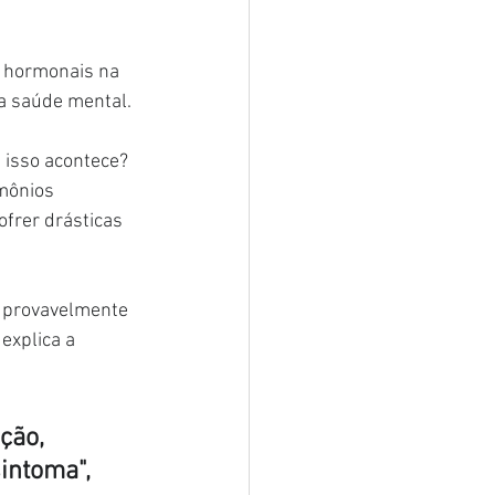
 hormonais na 
a saúde mental.
 isso acontece?
mônios 
frer drásticas 
 provavelmente 
explica a 
ção, 
ntoma", 