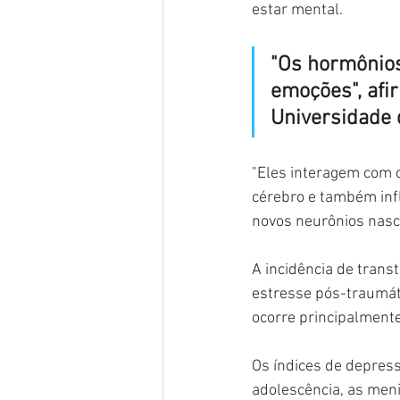
estar mental.
"Os hormônios
emoções", afir
Universidade 
"Eles interagem com 
cérebro e também inf
novos neurônios nasce
A incidência de trans
estresse pós-traumáti
ocorre principalment
Os índices de depress
adolescência, as men